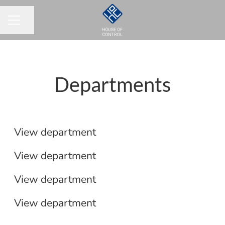
Share page
CAREER MENU
Departments
Sales
Lead Generation
View department
Customer Experience
View department
Software Development
View department
View department